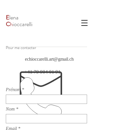
E
lena
C
h
ioccarelli
Pour me contacter
echioccarelli.art@gmail.ch
+41 79 904 01 91
Prénom
Nom
Email