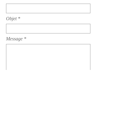
Objet
Message
Envoyer
© 2021 Elena Chioccarelli