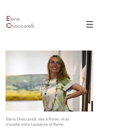
E
lena
C
h
ioccarelli
Elena Chioccarelli, née à Rome, vit et
travaille entre Lausanne et Rome